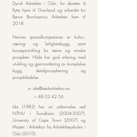
Dyrvik Arkitekter i Oslo, for deretter å
flytte hjem til Grenland og arbeidet for
Børve Borchsenius Arkitekter frem til
2018.
Hennes spesialkompetanse er kultur-,
næring- og leilighetsbygg, samt
konseptutvikling for større og mindre
prosjekter. Hilde har god erfaring med
utvikling og gjennomføring av komplekse
bygg, detaljprosjektering og
prosjektledelse.
e:
ida@stedarkitektur.no
t:
48 03 42 56
Ida (1982) har sin utdannelse ved
NTNU i Trondheim
(2004-2007)
,
University of Cape Town (2007) og
Master i Arkitektur fra Arkitekthøyskolen i
Oslo (2010).