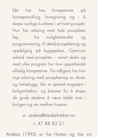
Ida har høy kompetanse på
konseptutvikling, formgivning og i å
skape romlige kvaliteter i et hvert prosjekt.
Hun har erfaring med hele prosjektets
løp, fra mulighetsstudier og
programmering, til detalj-prosjektering og
oppfølging på byggeplass. Gjennom
arbeid med prosjekter i variert skala og
med ulike program har hun opparbeidet
allsidig kompetanse. Fra tidligere har hun
mye erfaring med prosjektering av skoler
og helsebygg. Ida er spesielt engasjert i
boligarkitektur, og brenner for å skape
de gode stedene å være både inne i
boligen og ute imellom husene.
e:
andrea@stedarkitektur.no
t:
47 88 83 21
Andrea (1992) er fra Horten og har sin