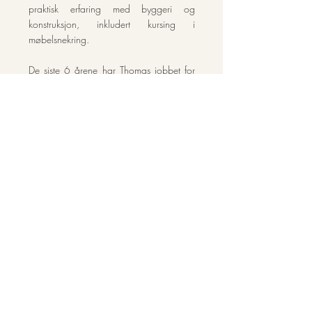
praktisk erfaring med byggeri og
konstruksjon, inkludert kursing i
møbelsnekring.
De siste 6 årene har Thomas jobbet for
Brendeland&Kristoffersen arkitekter i
Trondheim, med hytter, bolig og meritterte
prosjekter av offentlig karakter, med fokus
på detaljering, så vel som
stedstilpasning. Parallellt har han jobbet
ved arkitektutdanningen på NTNU,
hovedsakling med bolig. Thomas er
lidenskapelig interessert i våre bygde
omgivelser, både i og utenfor hjemmet,
og spesielt i møte med sted og
omgivelser.
Christiana Thorsen Clarke
Master i arkitektur, 2015