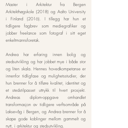
Master i Arkitektur fra Bergen
Arkitekthøgskole (2018) og Aalto University
i Finland (2016). I tillegg har hun et
tidligere fagbrev som mediegrafiker og
jobber freelance som fotograf i sitt
eget
enkeltmannsforetak
.
Andrea har erfaring innen bolig og
stedsutvikling og har jobbet mye i både stor
og liten skala. Hennes hovedkompetanse er
innenfor tidligfase og mulighetsstudier, der
hun brenner for å tilføre kvalitet, identitet og
et stedstilpasset uttrykk til hvert prosjekt.
Andreas diplom-oppgave omhandlet
transformasjon av tidligere verftsområde på
Laksevåg i Bergen, og Andrea brenner for å
skape gode koblinger mellom gammelt og
nytt, i arkitektur og stedsutvikling.