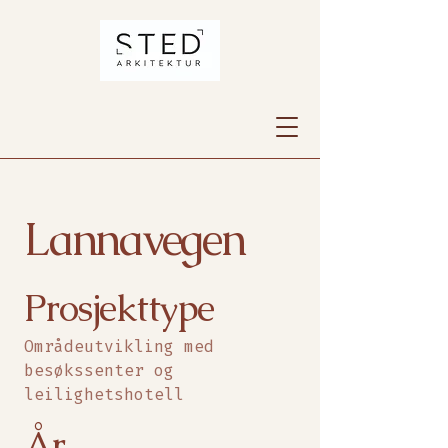
Lannavegen
Prosjekttype
Områdeutvikling med
besøkssenter og
leilighetshotell
År